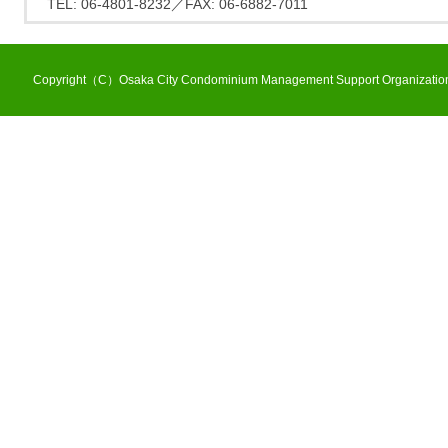
TEL: 06-4801-8232／FAX: 06-6882-7011
Copyright（C）Osaka City Condominium Management Support Organization 