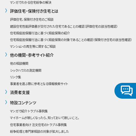
マンガでわかる住宅紛争の解決
評価住宅・保険付き住宅とは
評価住宅、保険付き住宅のご相談
建設住宅性能評価書が交付された住宅であることの確認
（評価住宅の該当性確認）
住宅瑕疵担保履行法に基づく瑕疵保険の紹介
住宅瑕疵担保履行法に基づく瑕疵保険の対象であることの確認（保険付き住宅の該当性確認）
マンションの再生等に関するご相談
他の機関・参考サイト紹介
他の相談機関
シックハウスの測定機関
リンク集
事業者を選ぶ際に参考となる情報検索サイト
消費者支援
特設コンテンツ
マンガで紹介 トラブル事例集
マイホームが欲しくなったら、知っておいて欲しいこと。
住宅事業者向け 注文住宅のトラブル事例集
紛争処理と専門家相談の対象が拡大しました