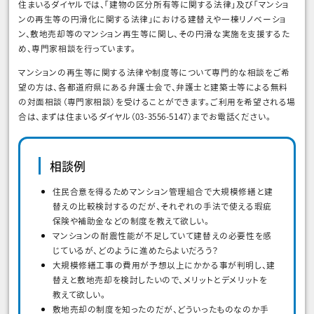
住まいるダイヤルでは、「建物の区分所有等に関する法律」及び「マンショ
ンの再生等の円滑化に関する法律」における建替えや一棟リノベーショ
ン、敷地売却等のマンション再生等に関し、その円滑な実施を支援するた
め、専門家相談を行っています。
マンションの再生等に関する法律や制度等について専門的な相談をご希
望の方は、各都道府県にある弁護士会で、弁護士と建築士等による無料
の対面相談（専門家相談）を受けることができます。ご利用を希望される場
合は、まずは住まいるダイヤル（03-3556-5147）までお電話ください。
相談例
住民合意を得るためマンション管理組合で大規模修繕と建
替えの比較検討するのだが、それぞれの手法で使える瑕疵
保険や補助金などの制度を教えて欲しい。
マンションの耐震性能が不足していて建替えの必要性を感
じているが、どのように進めたらよいだろう？
大規模修繕工事の費用が予想以上にかかる事が判明し、建
替えと敷地売却を検討したいので、メリットとデメリットを
教えて欲しい。
敷地売却の制度を知ったのだが、どういったものなのか手