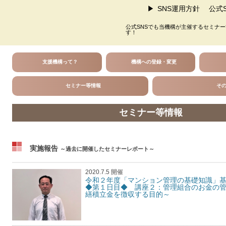
SNS運用方針
公式S
公式SNSでも当機構が主催するセミナ
す！
支援機構って？
機構への登録・変更
セミナー等情報
そ
セミナー等情報
実施報告
～過去に開催したセミナーレポート～
2020.7.5 開催
令和２年度「マンション管理の基礎知識」
◆第１日目◆ 講座２：管理組合のお金の
繕積立金を徴収する目的～