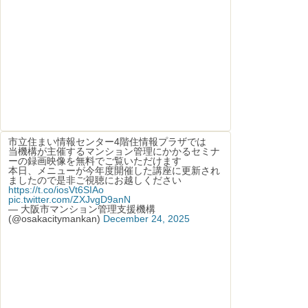
市立住まい情報センター4階住情報プラザでは
当機構が主催するマンション管理にかかるセミナ
ーの録画映像を無料でご覧いただけます
本日、メニューが今年度開催した講座に更新され
ましたので是非ご視聴にお越しください
https://t.co/iosVt6SIAo
pic.twitter.com/ZXJvgD9anN
— 大阪市マンション管理支援機構
(@osakacitymankan)
December 24, 2025