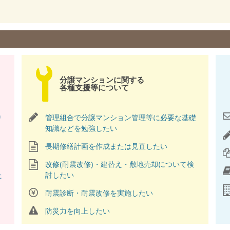
内容には総会の開催手続きや決議要件といった、管理組合運営上重要
8年4月1日に施行されます（一部除く）。
構 ]
分譲マンションに関する
各種支援等について
理組合ミニ交流会」12月5日（金）を開催。参加費無料。
構 ]
り
管理組合で分譲マンション管理等に必要な基礎
。マンション管理フェスタ2025速報や基礎セミナー・交流サロンの報告
知識などを勉強したい
長期修繕計画を作成または見直したい
構 ]
合向け「マンション管理 基礎講座」を開催します。11月3日、11月
改修(耐震改修)・建替え・敷地売却について検
うぞ
た
討したい
ーム推進協議会 近畿支部 ]
耐震診断・耐震改修を実施したい
知識勉強会」[無料]を12月7日（日）に開催！適正なマンション管
かりやすく説明します。 詳細はこちらから。
防災力を向上したい
構 ]