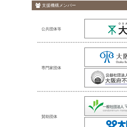
★終了しました★マンション管理フェスタ「知っトク
支援機構メンバー
月23日（火・祝）参加費無料・申込不要、皆様の
2025年08月01日
[ 大阪市マンション管理支援機
★終了しました★令和７年度分譲マンション管理組
公共団体等
加費無料
2025年07月14日
[ 大阪市 ]
大阪市では、分譲マンションの管理実態を把握する
管理状況についてのアンケート調査を実施します。
2025年07月09日
[ 大阪市マンション管理支援機
専門家団体
登録特典「知っトク！納得！やっとく？」をご覧い
賛助団体