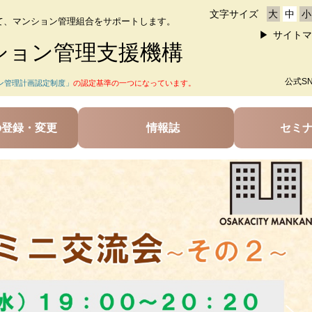
文字サイズ
大
中
小
て、マンション管理組合をサポートします。
サイトマ
ション管理支援機構
公式S
ン管理計画認定制度」
の認定基準の一つになっています。
の登録・変更
情報誌
セミ