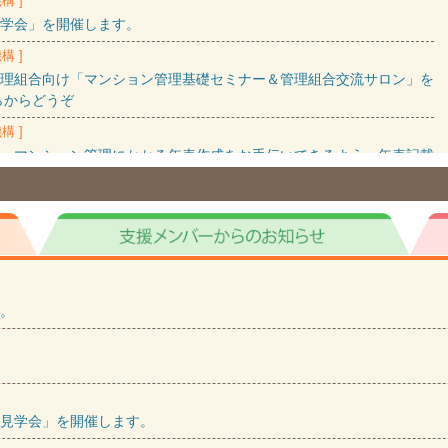
構 ]
学会」を開催します。
構 ]
理組合向け「マンション管理基礎セミナー＆管理組合交流サロン」を
らからどうぞ
構 ]
、マンション管理にかかる年表作成をお手伝いできるよう、年表記載
きるようExcel版や年表の必要性・記載例なども掲載しています。
構 ]
ました。改正区分所有法の概要を掲載しています。
構 ]
交流会」３月22日（日）を開催します。参加費無料。
。
構 ]
た。基礎講座の報告や管理組合だよりを掲載しています。
構 ]
た。
見学会」を開催します。
階住情報プラザで ご視聴いただけます。