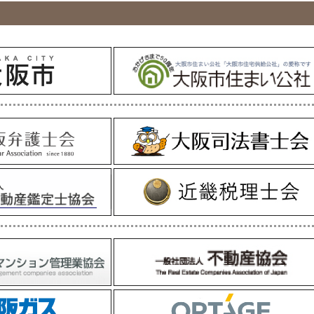
！納得！行っとく？マンション管理EXPO2025」を開催します。9
ご来場をお待ちしています！
構 ]
合向け「大規模修繕工事見学会」を9月7日(日)に開催します。 ※参
ため、「築30年以上の分譲マンション」の管理組合を対象として、
構 ]
ただき、アンケートにご協力ください。（9月30日締め切り）