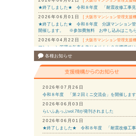
[ 大阪市マンション管理支援機
★終了しました★ 令和８年度 「耐震改修工事見
2026年06月01日
[ 大阪市マンション管理支援機
★終了しました★ 令和８年度 分譲マンション管
開催します。 ※参加費無料 お申し込みはこち
2026年04月22日
[ 大阪市マンション管理支援機
マンション管理の年表を作りませんか？当機構では
用紙を用意しました。あわせて、直接データ管理がで
各種お知らせ
是非ご活用ください。
2026年04月22日
[ 大阪市マンション管理支援機
情報誌「らいふあっぷ臨時号VOL12」を発行し
2026年03月22日
[ 大阪市マンション管理支援機
2026年07月26日
★終了しました★令和7年度「マンション管理組合
令和８年度 「第２回ミニ交流会」を開催します
2026年02月02日
[ 大阪市マンション管理支援機
2026年06月03日
情報誌「らいふあっぷ」vol.77号を発行しまし
らいふあっぷvol.78が発刊されました
2025年12月24日
[ 大阪市マンション管理支援機
2026年06月01日
マンション管理セミナーのDVDが新しくなりまし
★終了しました★ 令和８年度 「耐震改修工事
令和7年度の講座を大阪市立住まい情報センター4