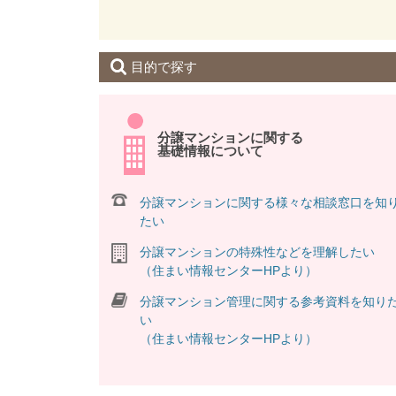
2025年12月05日
[ 国土交通省 ]
マンション標準管理規約が改正されました。 改正
な内容が含まれています。
目的で探す
2025年12月05日
[ 国土交通省 ]
区分所有法などのマンション関連法の改正法が令和
2025年11月11日
[ 大阪市マンション管理支援機
分譲マンションに関する
基礎情報について
★終了しました★令和7年度「第３回 マンション管
2025年10月15日
[ 大阪市マンション管理支援機
分譲マンションに関する様々な相談窓口を知
情報誌「らいふあっぷ」vol.76号を発行しました
たい
を掲載しています。
2025年10月08日
分譲マンションの特殊性などを理解したい
[ 大阪市マンション管理支援機
（住まい情報センターHPより）
★終了しました★令和７年度 分譲マンション管理組
９日(日)※参加費無料 お申し込みはこちらからど
分譲マンション管理に関する参考資料を知り
2025年10月08日
[ （一社）マンションリフォ
い
（住まい情報センターHPより）
分譲マンション管理セミナー「マンション管理の基礎
理を行うための基礎的な内容について、専門家がわ
2025年08月01日
[ 大阪市マンション管理支援機