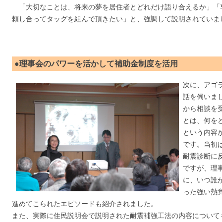
「大切なことは、将来の夢を居住者とどれだけ語り合えるか」「
頼し合ってタッグを組んで頂きたい」と、強調して説明されていま
●理事会のパワーを活かして補助金制度を活用
次に、アゴ
話を伺いま
から相談を
とは、何を
という内容
です。当初
耐震診断に
ですが、理
に、いつ誰
った強い熱
進めてこられたエピソードも紹介されました。
また、実際に住民説明会で説明された耐震補強工法の内容について