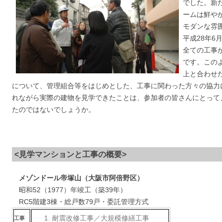
でした。新
ームは鮮や
モダンな雰
平成28年6
全ての工事
です。この
上と合わせ
について、管理組合等をはじめとした、工事に関わった方々の協力
れながら実際の建物を見学できたことは、参加者の皆さんにとって
たのではないでしょうか。
<見学マンションと工事の概要>
メゾンドール帝塚山（大阪市阿倍野区）
昭和52（1977）年竣工（築39年）
RC5階建3棟・総戸数79戸・委託管理方式
耐震改修工事／大規模修繕工事
工事