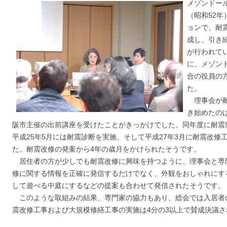
メゾンドール
（昭和52
ョンで、耐
成し、引き
が行われて
に、メゾン
合の役員の
た。
理事会が耐
き始めたの
阪市主催の出前講座を受けたことがきっかけでした。同年度に耐震
平成25年5月には耐震診断を実施、そして平成27年3月に耐震改修
た。耐震改修の発案から4年の歳月をかけられたそうです。
居住者の方が少しでも耐震改修に興味を持つように、理事会と専
修に関する情報を正確に発信するだけでなく、外観をおしゃれにす
して遊べる中庭にするなどの提案も合わせて発信されたそうです。
このような取組みの結果、専門家の協力もあり、総会では入居者
震改修工事および大規模修繕工事の実施は4分の3以上で賛成決議