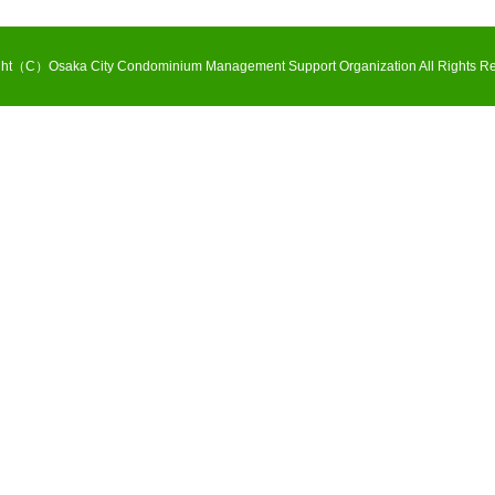
ght（C）Osaka City Condominium Management Support Organization All Rights Re