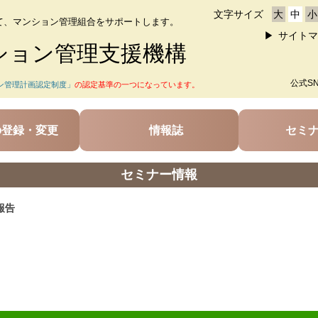
文字サイズ
大
中
小
て、マンション管理組合をサポートします。
サイトマ
ション管理支援機構
公式S
ン管理計画認定制度」
の認定基準の一つになっています。
の登録・変更
情報誌
セミ
セミナー情報
報告