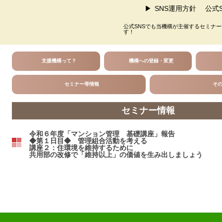
SNS運用方針
公式S
公式SNSでも当機構が主催するセミナ
す！
支援機構って？
機構への登録・変更
セミナー等情報
そ
セミナー情報
令和６年度「マンション管理 基礎講座」報告
◆第１日目◆ 管理組合活動を考える
講座２：住環境を維持するために
共用部の改修で「維持以上」の価値を生み出しましょう