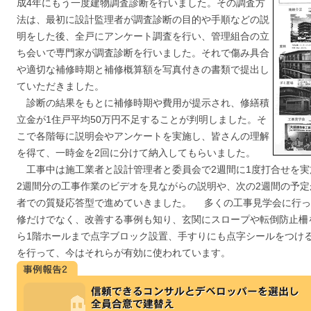
成4年にもう一度建物調査診断を行いました。その調査方
法は、最初に設計監理者が調査診断の目的や手順などの説
明をした後、全戸にアンケート調査を行い、管理組合の立
ち会いで専門家が調査診断を行いました。それで傷み具合
や適切な補修時期と補修概算額を写真付きの書類で提出し
ていただきました。
診断の結果をもとに補修時期や費用が提示され、修繕積
立金が1住戸平均50万円不足することが判明しました。そ
こで各階毎に説明会やアンケートを実施し、皆さんの理解
を得て、一時金を2回に分けて納入してもらいました。
工事中は施工業者と設計管理者と委員会で2週間に1度打合せを実
2週間分の工事作業のビデオを見ながらの説明や、次の2週間の予定
者での質疑応答型で進めていきました。 多くの工事見学会に行っ
修だけでなく、改善する事例も知り、玄関にスロープや転倒防止柵
ら1階ホールまで点字ブロック設置、手すりにも点字シールをつけ
を行って、今はそれらが有効に使われています。