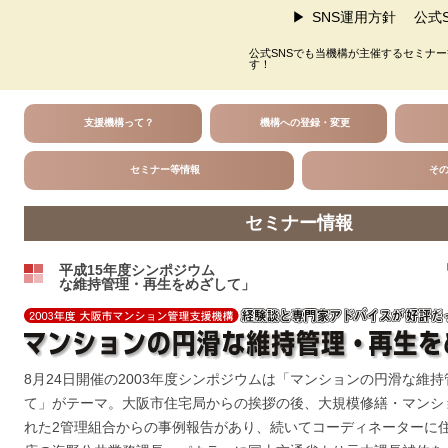
SNS運用方針
公式S
公式SNSでも当機構が主催するセミナ
す！
支援機構って？
機構への登録・変更
セミナー等情報
そ
セミナー情報
平成15年度シンポジウム 「マン
な維持管理・再生をめざして」
8月24日開催の2003年度シンポジウムは「マンションの円滑な維
て」がテーマ。大阪市住宅局からの挨拶の後、大規模修繕・マンシ
れた2管理組合からの事例報告があり、続いてコーディネーターに