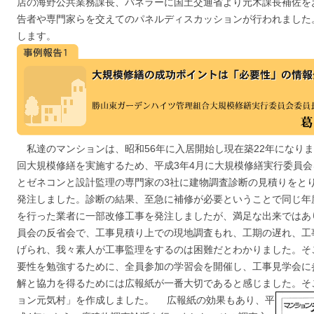
店の海野公共業務課長、パネラーに国土交通省より元木課長補佐を
告者や専門家らを交えてのパネルディスカッションが行われました
します。
私達のマンションは、昭和56年に入居開始し現在築22年になりま
回大規模修繕を実施するため、平成3年4月に大規模修繕実行委員
とゼネコンと設計監理の専門家の3社に建物調査診断の見積りをと
発注しました。診断の結果、至急に補修が必要ということで同じ年
を行った業者に一部改修工事を発注しましたが、満足な出来ではあ
員会の反省会で、工事見積り上での現地調査もれ、工期の遅れ、工
げられ、我々素人が工事監理をするのは困難だとわかりました。そ
要性を勉強するために、全員参加の学習会を開催し、工事見学会に
解と協力を得るためには広報紙が一番大切であると感じました。そ
ョン元気村」を作成しました。
広報紙の効果もあり、平