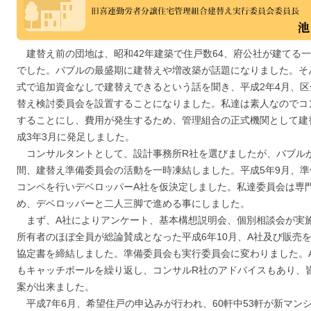
建替え前の団地は、昭和42年建築で住戸数64、府公社が建てる
でした。バブルの最盛期に建替えや増改築が話題になりました。そ
式で追加資金なしで建替えできるという話を聞き、平成2年4月、
替え検討委員会を設置することになりました。私達は素人なのでコ
することにし、費用が発生するため、管理組合の正式機関として建
成3年3月に発足しました。
コンサルタントとして、設計事務所R社を選びましたが、バブルが
間、建替え準備委員会の活動を一時凍結しました。平成5年9月、
コンペを行いデベロッパーA社を仮決定しました。私達委員会は専
め、デベロッパーと二人三脚で進める事にしました。
まず、A社によりアンケート、基本構想説明会、個別相談会が実
所有者のほぼ全員が総論賛成となった平成6年10月、A社及び販売
協定書を締結しました。準備委員会も実行委員会に変わりました。
もキャッチボールを繰り返し、コンサルR社のアドバイスもあり、
案が出来ました。
平成7年6月、希望住戸の申込みが行われ、60軒中53軒が新マン