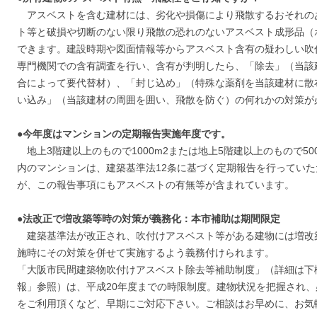
アスベストを含む建材には、劣化や損傷により飛散するおそれの
ト等と破損や切断のない限り飛散の恐れのないアスベスト成形品（
できます。建設時期や図面情報等からアスベスト含有の疑わしい吹
専門機関での含有調査を行い、含有が判明したら、「除去」（当該
合によって要代替材）、「封じ込め」（特殊な薬剤を当該建材に散
い込み」（当該建材の周囲を囲い、飛散を防ぐ）の何れかの対策が
●今年度はマンションの定期報告実施年度です。
地上3階建以上のもので1000m2または地上5階建以上のもので50
内のマンションは、建築基準法12条に基づく定期報告を行ってい
が、この報告事項にもアスベストの有無等が含まれています。
●法改正で増改築等時の対策が義務化：本市補助は期間限定
建築基準法が改正され、吹付けアスベスト等がある建物には増改
施時にその対策を併せて実施するよう義務付けられます。
「大阪市民間建築物吹付けアスベスト除去等補助制度」（詳細は下
報」参照）は、平成20年度までの時限制度。建物状況を把握され
をご利用頂くなど、早期にご対応下さい。ご相談はお早めに、お気