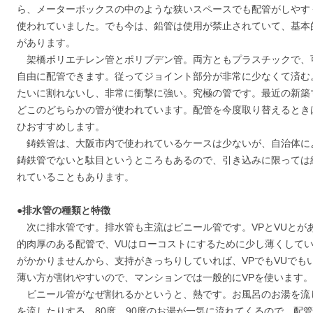
ら、メーターボックスの中のような狭いスペースでも配管がしやす
使われていました。でも今は、鉛管は使用が禁止されていて、基本
があります。
架橋ポリエチレン管とポリブデン管。両方ともプラスチックで、
自由に配管できます。従ってジョイント部分が非常に少なくて済む
たいに割れないし、非常に衝撃に強い。究極の管です。最近の新築
どこのどちらかの管が使われています。配管を今度取り替えるとき
ひおすすめします。
鋳鉄管は、大阪市内で使われているケースは少ないが、自治体に
鋳鉄管でないと駄目というところもあるので、引き込みに限っては
れていることもあります。
●排水管の種類と特徴
次に排水管です。排水管も主流はビニール管です。VPとVUとがあ
的肉厚のある配管で、VUはローコストにするために少し薄くして
がかかりませんから、支持がきっちりしていれば、VPでもVUでも
薄い方が割れやすいので、マンションでは一般的にVPを使います。
ビニール管がなぜ割れるかというと、熱です。お風呂のお湯を流
を流したりする。80度、90度のお湯が一気に流れてくるので、配