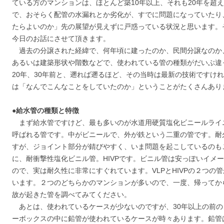
ている方のマンションは、ほとんど築10年以上、それも20年を超
で、おそらく配管の水漏れとか劣化が、すでに問題になっていたり
たらよいのか」先の展望が見えずに戸惑っている状況と思います。
今日のお話にさせて頂きます。
過去の分譲された経緯で、何年頃に建ったのか、民間分譲なのか
あるいは建築形状や階数などで、使われている管の種類がだいぶ違
20年、30年前と、遡れば遡るほど、その当時は最新の技術ですけ
は「なんでこんなことをしていたのか」ということがたくさんあり
●給水管の種類と特徴
まず給水管ですけど、最も多いのが水道用硬質塩化ビニールライニ
呼ばれる管です。中がビニールで、外が鉄という二重の管です。耐
すが、ジョイント部分が錆びやすく、いま問題を起こしているのも
に、耐衝撃性塩化ビニル管。HIVPです。ビニル管は安っぽいイメ
ので、実は耐久性に非常にすぐれています。VLPとHIVPの２つの
います。２つのどちらかのマンションが多いので、一度、帰ってか
故が起きた管を調べてみてください。
あとは、使われているケースが少ないのですが、30年以上の前の
ーボックスの中に鉛管が使われているケースが時々あります。鉛管