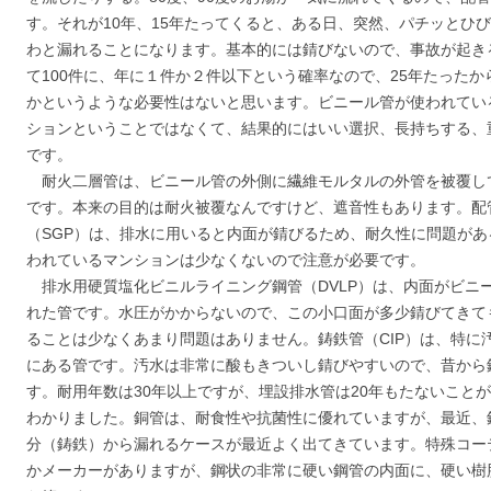
す。それが10年、15年たってくると、ある日、突然、パチッとひ
わと漏れることになります。基本的には錆びないので、事故が起き
て100件に、年に１件か２件以下という確率なので、25年たった
かというような必要性はないと思います。ビニール管が使われてい
ションということではなくて、結果的にはいい選択、長持ちする、
です。
耐火二層管は、ビニール管の外側に繊維モルタルの外管を被覆し
です。本来の目的は耐火被覆なんですけど、遮音性もあります。配
（SGP）は、排水に用いると内面が錆びるため、耐久性に問題があ
われているマンションは少なくないので注意が必要です。
排水用硬質塩化ビニルライニング鋼管（DVLP）は、内面がビニ
れた管です。水圧がかからないので、この小口面が多少錆びてきて
ることは少なくあまり問題はありません。鋳鉄管（CIP）は、特に
にある管です。汚水は非常に酸もきついし錆びやすいので、昔から
す。耐用年数は30年以上ですが、埋設排水管は20年もたないこと
わかりました。銅管は、耐食性や抗菌性に優れていますが、最近、
分（鋳鉄）から漏れるケースが最近よく出てきています。特殊コー
かメーカーがありますが、鋼状の非常に硬い鋼管の内面に、硬い樹