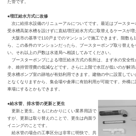
た管です。
●増圧給水方式に改修
次に給排水設備のリニューアルについてです。最近はブースター
受水槽高架水槽を設けずに直結増圧給水方式に取替えるケースが増
大阪市の基準で110戸までのマンションで施工できます。階数も1
ら、この条件のマンションだったら、ブースターポンプ取り替えを
い。それ以上の戸数は水道局へ相談してみてください。
ブースターポンプによる増圧給水方式の長所は、まず水の安全性
ネ、維持管理費の低減などです。さらに上階で水圧が低いのが解消
受水槽ポンプ室の跡地が有効利用できます。建物の中に設置してい
となくなりますから、集会場や倉庫に有効利用が可能です。外構に
車場にするとかもできます。
●給水管、排水管の更新と更生
更新と更生。ともにわかりにくい業界用語で
すが、更新は取り替えのことで、更生は内面ラ
イニングのことです。
給水管の場合の工事区分は非常に明快で、共