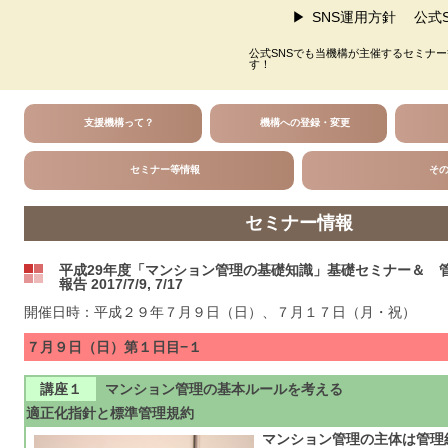
SNS運用方針
公式S
公式SNSでも当機構が主催するセミナ
す！
支援機構って？
機構への登録・変更
セミナー等情報
そ
セミナー情報
平成29年度「マンション管理の基礎知識」基礎セミナー＆ 
報告 2017/7/9, 7/17
開催日時：平成２９年７月９日（日）、７月１７日（月・祝）
７月９日（日）第１日目−１
講座１
マンション管理の基本ルールを考える
適正化指針と標準管理規約
マンション管理の主体は管理