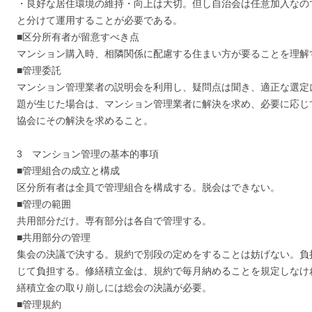
・良好な居住環境の維持・向上は大切。但し自治会は任意加入なの
と分けて運用することが必要である。
■区分所有者が留意すべき点
マンション購入時、相隣関係に配慮する住まい方が要ることを理解
■管理委託
マンション管理業者の説明会を利用し、疑問点は聞き、適正な選定
題が生じた場合は、マンション管理業者に解決を求め、必要に応じ
協会にその解決を求めること。
3 マンション管理の基本的事項
■管理組合の成立と構成
区分所有者は全員で管理組合を構成する。脱会はできない。
■管理の範囲
共用部分だけ。専有部分は各自で管理する。
■共用部分の管理
集会の決議で決する。規約で別段の定めをすることは妨げない。負
じて負担する。修繕積立金は、規約で毎月納めることを規定しなけ
繕積立金の取り崩しには総会の決議が必要。
■管理規約