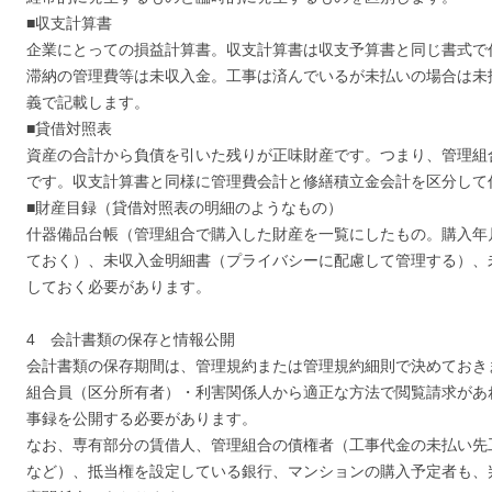
■収支計算書
企業にとっての損益計算書。収支計算書は収支予算書と同じ書式で
滞納の管理費等は未収入金。工事は済んでいるが未払いの場合は未
義で記載します。
■貸借対照表
資産の合計から負債を引いた残りが正味財産です。つまり、管理組
です。収支計算書と同様に管理費会計と修繕積立金会計を区分して
■財産目録（貸借対照表の明細のようなもの）
什器備品台帳（管理組合で購入した財産を一覧にしたもの。購入年
ておく）、未収入金明細書（プライバシーに配慮して管理する）、
しておく必要があります。
4 会計書類の保存と情報公開
会計書類の保存期間は、管理規約または管理規約細則で決めておき
組合員（区分所有者）・利害関係人から適正な方法で閲覧請求があ
事録を公開する必要があります。
なお、専有部分の賃借人、管理組合の債権者（工事代金の未払い先
など）、抵当権を設定している銀行、マンションの購入予定者も、