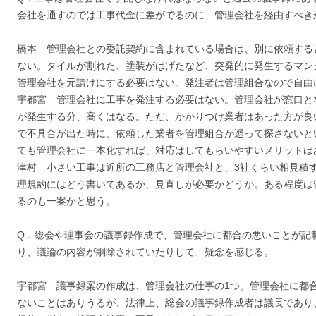
会社を通すのでは工事代金に差がでるのに、管理会社を経由すべき
橋本 管理会社との委託契約に含まれている場合は、別に依頼する
ない。タイルが割れた、塗装がはげたなど、突発的に発生するマン
管理会社を元請けにする必要はない。発注者は管理組合なので自由
宇都宮 管理会社に工事を発注する必要はない。管理会社が窓口と
が発生する分、高くはなる。ただ、かかりつけ業者はあった方が良
で不具合が出た時に、依頼した業者を管理組合が遡って探さないと
ても管理会社に一本化すれば、対応はしてもらいやすいメリットは
津村 小さい工事は近所の工務店と管理会社と、3社くらい相見積
理規約にはどう書いてあるか、見直しが必要かどうか。ある程度は
るのも一案かと思う。
Q．総会や理事会の議事録作成で、管理会社に都合の悪いことが記
り、議論の内容が削除されていたりして、疑念を感じる。
宇都宮 議事録案の作成は、管理会社の仕事の1つ。管理会社に都
ないことはありうるが、法律上、総会の議事録作成者は議長であり