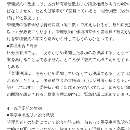
管理規約の改正には、区分所有者総数および議決権総数両方の4分
ばなりません。たとえば業者が10室持っていると、組合員数（区分
権は10と数えます。
管理費の徴収金額は普通決議（過半数）で変えられるが、規約変更
以上）が必要になります。管理規約に修繕積立金や管理費の規定が
けを管理規約の本文や別表から外しておくのもひとつです。
■管理組合の総会
区分所有法では、「あらかじめ通知した事項のみ決議する」となっ
案をあげることはできません。ところが「規約で別段の定めをする
もある。
「普通決議は、あらかじめ通知していなくても決議できる」とすれ
れるが、たとえば、修繕積立金の大幅値上げは反対者が多くなるか
議として出すと、委任状が多く出席者が少ない場合は、知らない間
の問題が想定される。標準管理規約では、緊急動議は認めていませ
4 管理委託の契約
■重要事項説明と総会承認
管理業者との契約について総会で諮る時、前もって重要事項説明を
契約はお互いのことなので、皆さんできちんと理解しておく必要が