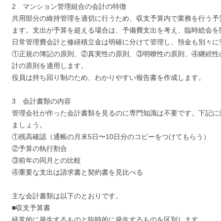
2 マンション管理組合の会計の特徴
共用部分の維持管理を適切に行うため、収支予算内で業務を行う予
ます。支出が予算を超える場合は、予備費支出を考え、臨時総会を
日常管理費会計と修繕積立金は明確に分けて管理し、預金も別々に
①正規の簿記の原則、②真実性の原則、③明瞭性の原則、④継続性
計の原則を適用します。
役員は持ち回り制のため、わかりやすい報告書を作成します。
3 会計書類の内容
管理会社が作った会計書類を見るのに専門知識は不要です。下記に
ましょう。
①残高確認（通帳の月末5日〜10日分のコピーをつけてもらう）
②予算の執行割合
③前年の同月との比較
④重要な支出は請求書と契約書を見比べる
主な会計書類は以下のとおりです。
■収支予算書
経常的に発生するものと臨時的に発生するものを区別します。