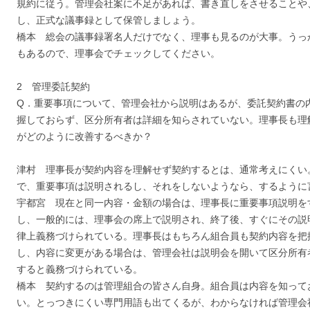
規約に従う。管理会社案に不足があれば、書き直しをさせることや
し、正式な議事録として保管しましょう。
橋本 総会の議事録署名人だけでなく、理事も見るのが大事。うっ
もあるので、理事会でチェックしてください。
2 管理委託契約
Q．重要事項について、管理会社から説明はあるが、委託契約書の
握しておらず、区分所有者は詳細を知らされていない。理事長も理
がどのように改善するべきか？
津村 理事長が契約内容を理解せず契約するとは、通常考えにくい
で、重要事項は説明されるし、それをしないようなら、するように
宇都宮 現在と同一内容・金額の場合は、理事長に重要事項説明を
し、一般的には、理事会の席上で説明され、終了後、すぐにその説
律上義務づけられている。理事長はもちろん組合員も契約内容を把
し、内容に変更がある場合は、管理会社は説明会を開いて区分所有
すると義務づけられている。
橋本 契約するのは管理組合の皆さん自身。組合員は内容を知って
い。とっつきにくい専門用語も出てくるが、わからなければ管理会