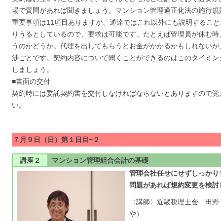
場で質問があれば聞きましょう。マンション管理適正化法の施行規
重要事項は11項目ありますが、通達ではこれ以外にも説明するこ
りうるとしているので、要求は可能です。たとえば管理員が休む時
うのかどうか。代理を出してもらうとお金がかかるかもしれないが
渉ごとです。契約内容について聞くことができるのはこのタイミン
しましょう。
■書面の交付
契約時には委託契約書を交付しなければならないとありますので覚
い。
７月９日（日）第１日目−２
講座２
マンション管理組合会計の基礎
管理会社任せにせずしっかり
問題があれば規約変更を検討
〈講師〉近畿税理士会 田野
や）