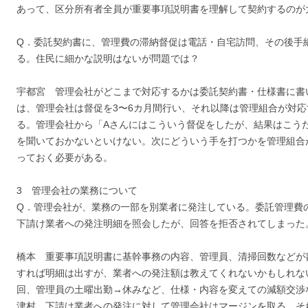
あって、区分所有者全員が重要事項説明書を理解して契約するのが
Q．委託契約書に、管理費の滞納督促は電話・自宅訪問、その後手
る。住民に細かな説明はないが問題では？
宇都宮 管理会社がどこまで対応するかは委託契約書・仕様書に書
は、管理会社は督促を3〜6カ月間行い、それ以降は管理組合が対
る。管理会社から「Aさんにはこういう督促をしたが、結果はこう
を聞いておかないといけない。次にどういう手を打つかを管理組合
っておく必要がある。
3 管理会社の業務について
Q．管理会社が、業務の一部を別業者に発注している。委託管理費
下請け業者への発注明細を照会したが、回答を拒否されてしまった
橋本 重要事項説明書に基幹事務の内容、管理員、清掃回数などが
すれば明細は出すが、業者への発注額は教えてくれないかもしれな
回、管理員の土曜出勤→休みなど、仕様・内容を変えての減額交渉
津村 下請け業者への発注に対して管理会社はマージンを取る。そ