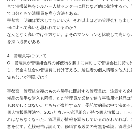
合で清掃業務をシルバー人材センターに頼むなど他に発注するか、
て自分たちで清掃員を雇う方法もある。
宇都宮 明細は要求してもいいが、それ以上はどの管理会社も出し
何に比べて高いと思われているのか？
なんとなく高いでは仕方ない。よそのマンションと比較して高いな
を持つ必要がある。
4 管理員等について
Q．管理員が管理組合宛の郵便物を勝手に開封して管理会社に持ち
し、代金を組合の管理費に付け替える。居住者の個人情報を他人に
告もないが問題では？
宇都宮 管理組合宛のものを勝手に開封する管理員は、注意する必
耗品の勝手な購入も同様。ただ管理員が業務で使う事務用消耗品は
もおかしくはない。どちらが負担するか、委託契約書の中で決める
個人情報保護法で、2017年春から管理組合が持つ個人情報は、し
ればならなくなった。管理員が情報を漏らしているのがわかれば、
意を促す。点検報告は読んで、修繕する必要の有無を確認。管理会