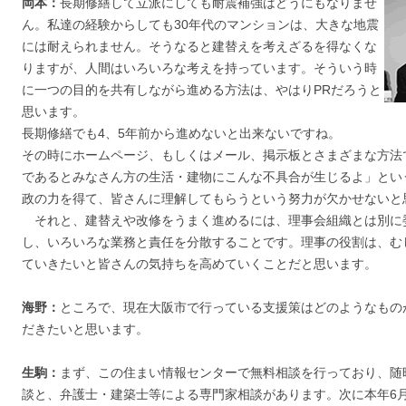
岡本：
長期修繕して立派にしても耐震補強はどうにもなりませ
ん。私達の経験からしても30年代のマンションは、大きな地震
には耐えられません。そうなると建替えを考えざるを得なくな
りますが、人間はいろいろな考えを持っています。そういう時
に一つの目的を共有しながら進める方法は、やはりPRだろうと
思います。
長期修繕でも4、5年前から進めないと出来ないですね。
その時にホームページ、もしくはメール、掲示板とさまざまな方法
であるとみなさん方の生活・建物にこんな不具合が生じるよ」とい
政の力を得て、皆さんに理解してもらうという努力が欠かせないと
それと、建替えや改修をうまく進めるには、理事会組織とは別に
し、いろいろな業務と責任を分散することです。理事の役割は、む
ていきたいと皆さんの気持ちを高めていくことだと思います。
海野：
ところで、現在大阪市で行っている支援策はどのようなもの
だきたいと思います。
生駒：
まず、この住まい情報センターで無料相談を行っており、随
談と、弁護士・建築士等による専門家相談があります。次に本年6