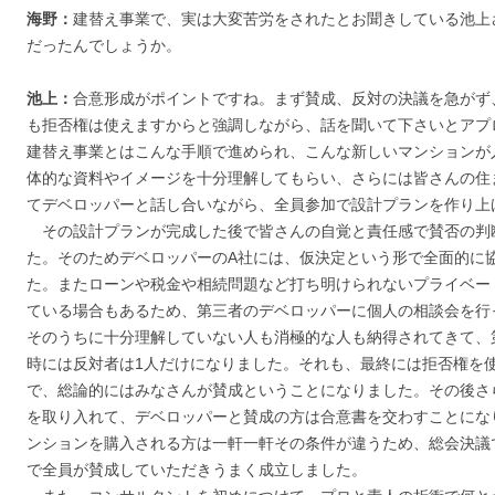
海野：
建替え事業で、実は大変苦労をされたとお聞きしている池上
だったんでしょうか。
池上：
合意形成がポイントですね。まず賛成、反対の決議を急がず
も拒否権は使えますからと強調しながら、話を聞いて下さいとアプ
建替え事業とはこんな手順で進められ、こんな新しいマンションが
体的な資料やイメージを十分理解してもらい、さらには皆さんの住
てデベロッパーと話し合いながら、全員参加で設計プランを作り上
その設計プランが完成した後で皆さんの自覚と責任感で賛否の判
た。そのためデベロッパーのA社には、仮決定という形で全面的に
た。またローンや税金や相続問題など打ち明けられないプライベー
ている場合もあるため、第三者のデベロッパーに個人の相談会を行
そのうちに十分理解していない人も消極的な人も納得されてきて、
時には反対者は1人だけになりました。それも、最終には拒否権を
で、総論的にはみなさんが賛成ということになりました。その後さ
を取り入れて、デベロッパーと賛成の方は合意書を交わすことにな
ンションを購入される方は一軒一軒その条件が違うため、総会決議
で全員が賛成していただきうまく成立しました。