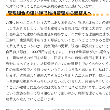
また、コンサルタントを初めにつけて、プロと素人の折衝で何と
て対等にやってこれたのも成功の要因だと感じています。
八杉：
困ったことというのではありませんが、管理と建替えとの違
ししておきましょう。管理も建替えも合意形成が非常に大切で、管
計画を立てて建物の資産価値を維持する。その中で管理規約に基づ
三脚で、生活共同体をうまく形成していくということにつきると思
て替え替えというのは、資産価値の更新、現地に再投資するという
自己負担額は、1000万円を超えます。これは余剰容積がない場合
す。建物がその効用を維持し、回復するのに過分の費用を要するに
視野に入ってきます。維持管理でいくのか建替えでいくのかという
性の意識を皆でどう持つかということにつきると思います。私はこ
います。管理組合と信頼のできるコンサルとの二人三脚で、費用は
う具体的な概算をきっちり示さないといけません。何回もそういう
くことが建替えに至るのには大切なプロセスだと思います。この現
という意識を持って取り組むという強い絆が、維持管理からもっと
建替えへ進んでいくと思います。