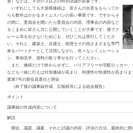
更）などは、４分の３以上の特別決議が必要です。
いずれにしても大規模修繕は、皆さんの合意をもらってか
らも数年はかかるタイムスパンの長い事業です。ですからそ
の間に、委員会を開いたら委員会の内容、理事会の内容など
をこまめに皆さん方に公開していくことが大事です。後でク
レーム等を出さないためにも、ぜひこれは実行してくださ
い。それと、建築士、弁護士、税理士その他さまざまな専門
家をパートナーとして活用しながら、色々なシミュレーショ
ン、事例見学、資料の取り寄せを行ってください。
また、修繕だけで終わらせずに、バリアフリーや宅配ロッカー、セ
なども一緒に行えば付加価値が高まり、利便性や快適性が高まります
案第7号の新役員選任と閉会
（終了後の議事録作成、広報紙等による総会報告）
ポイント
議事録の作成内容について
解説
開会、議題、議案、それと討議の内容、評決の方法、最終的に閉