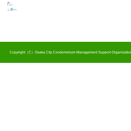
た。
←前へ
Copyright（C）Osaka City Condominium Management Support Organization 