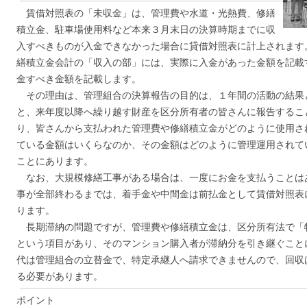
賃借対照表の「未収金」は、管理費や水道・光熱費、修繕
積立金、駐車場使用料など本来３月末日の決算時期までに収
入すべきものが入金できなかった場合に貸借対照表に計上されます
繕積立金会計の「収入の部」には、実際に入金があった金額を記載
金すべき金額を記載します。
その理由は、管理組合の決算報告の目的は、１年間の活動の結果
と、来年度以降へ繰り越す財産を区分所有者の皆さんに報告するこ
り、皆さんから支払われた管理費や修繕積立金がどのように使用さ
ている金額はいくらなのか、その金額はどのように管理運用されて
ことにあります。
なお、大規模修繕工事がある場合は、一度にお金を支払うことは
事が全部終わるまでは、着手金や中間金は前払金として賃借対照表
ります。
長期滞納の問題ですが、管理費や修繕積立金は、区分所有法で「
という項目があり、そのマンション購入者が滞納分を引き継ぐこと
代は管理組合の立替金で、特定承継人へ請求できませんので、回収
る必要があります。
ポイント