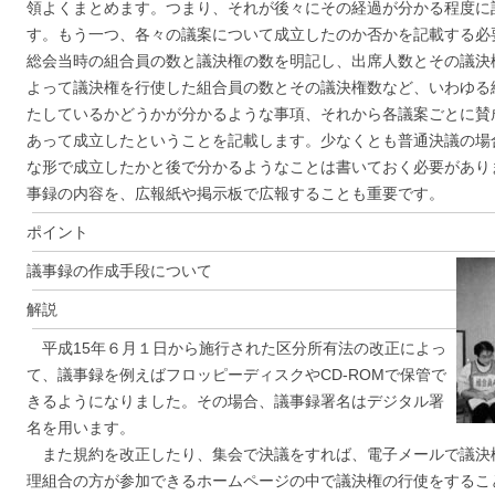
領よくまとめます。つまり、それが後々にその経過が分かる程度に
す。もう一つ、各々の議案について成立したのか否かを記載する必
総会当時の組合員の数と議決権の数を明記し、出席人数とその議決
よって議決権を行使した組合員の数とその議決権数など、いわゆる
たしているかどうかが分かるような事項、それから各議案ごとに賛
あって成立したということを記載します。少なくとも普通決議の場
な形で成立したかと後で分かるようなことは書いておく必要があり
事録の内容を、広報紙や掲示板で広報することも重要です。
ポイント
議事録の作成手段について
解説
平成15年６月１日から施行された区分所有法の改正によっ
て、議事録を例えばフロッピーディスクやCD-ROMで保管で
きるようになりました。その場合、議事録署名はデジタル署
名を用います。
また規約を改正したり、集会で決議をすれば、電子メールで議決
理組合の方が参加できるホームページの中で議決権の行使をするこ