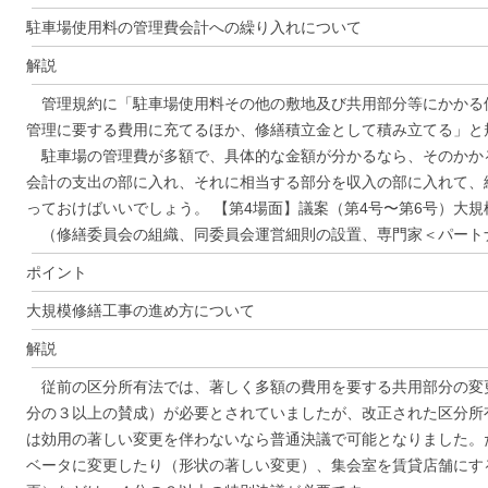
駐車場使用料の管理費会計への繰り入れについて
解説
管理規約に「駐車場使用料その他の敷地及び共用部分等にかかる
管理に要する費用に充てるほか、修繕積立金として積み立てる」と
駐車場の管理費が多額で、具体的な金額が分かるなら、そのかか
会計の支出の部に入れ、それに相当する部分を収入の部に入れて、
っておけばいいでしょう。 【第4場面】議案（第4号〜第6号）大
（修繕委員会の組織、同委員会運営細則の設置、専門家＜パート
ポイント
大規模修繕工事の進め方について
解説
従前の区分所有法では、著しく多額の費用を要する共用部分の変
分の３以上の賛成）が必要とされていましたが、改正された区分所
は効用の著しい変更を伴わないなら普通決議で可能となりました。
ベータに変更したり（形状の著しい変更）、集会室を賃貸店舗にす