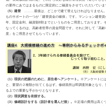
の要件にあてはまるものに限定的にご融資をさせていただいていま
（5）建替
………最後は、どこかで建て替えなければなりません
ものサポートの一つが「建替資金の確保」です。マンション建替資
年、固定金利、融資額8割までというものをご用意しております。
なってくるのは、高齢者世帯の資金問題です。それに対して「高齢
度」をご用意させてもらっています。
（1）現状の把握のために、居住者へアンケート。
※アンケートに
と、要望の２種類が出てくるはず。修繕箇所は即調査対象となり、
る上での重要な手がかりとなります。
（2）現状調査を依頼する。
（3）修繕設計をする（設計者を選んだ後）。
※足場の費用は高く