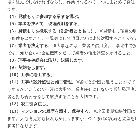
場を組んでしなければならない作業はなるべく一つにまとめて発注
です。
（4）見積もりに参加する業者を選ぶ。
（5）業者を決めて、現場説明をする。
（6）見積もりを徴収する（設計者とともに）。
※見積もり項目の
う条件を出すこと。一覧表にして項目ごとに比較対照することがで
（7）業者を決定する。
※大事なのは、業者の信用度。工事途中で
です。知り合いの金融機関を通じて業者の信用調査をかけること。
（8）理事会や総会に諮り、決議します。
（9）契約をします。
（10）工事に着工する。
（11）工事の設計監理と施工管理。
※必ず設計図と違うことがでて
うするかというのが非常に大事で、業者任せにしないで設計監理者
者と打ち合わせをして解決することが大切です。
（12）竣工引き渡し。
（13）マンションの履歴を残す、保存する。
※次回長期修繕計画は
ます。人も考え方も状況も変わりますが、今回修繕の記録と要望を
参考になります。