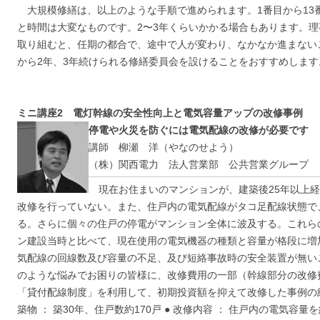
大規模修繕は、以上のような手順で進められます。1番目から13
と時間は大変なものです。2〜3年くらいかかる場合もあります。
取り組むと、任期の都合で、途中で人が変わり、なかなか進まない
から2年、3年続けられる修繕委員会を設けることをおすすめします
ミニ講座2 電灯幹線の安全性向上と電気容量アップの改修事例
停電や火災を防ぐには電気配線の改修が必要です
講師 柳瀬 洋（やなのせよう）
（株）関西電力 法人営業部 公共営業グループ
現在お住まいのマンションが、建築後25年以上経
改修を行っていない。また、住戸内の電気配線がタコ足配線状態で
る。さらに個々の住戸の停電がマンション全体に波及する。これら
ン建設当時と比べて、現在使用の電気機器の種類と容量が格段に増
気配線の回線数及び容量の不足、及び短絡事故時の安全装置が無い
のような悩みでお困りの皆様に、改修費用の一部（幹線部分の改修
「貸付配線制度」を利用して、初期投資額を抑えて改修した事例の紹
築物 ： 築30年、住戸数約170戸 ● 改修内容 ： 住戸内の電気容量