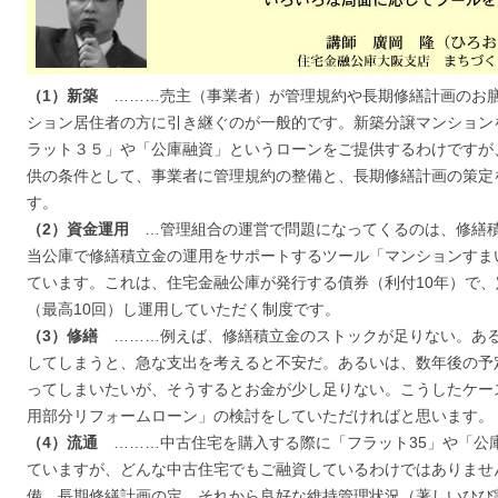
（1）新築
………売主（事業者）が管理規約や長期修繕計画のお
ション居住者の方に引き継ぐのが一般的です。新築分譲マンション
ラット３５」や「公庫融資」というローンをご提供するわけですが
供の条件として、事業者に管理規約の整備と、長期修繕計画の策定
す。
（2）資金運用
…管理組合の運営で問題になってくるのは、修繕
当公庫で修繕積立金の運用をサポートするツール「マンションすま
ています。これは、住宅金融公庫が発行する債券（利付10年）で
（最高10回）し運用していただく制度です。
（3）修繕
………例えば、修繕積立金のストックが足りない。あ
してしまうと、急な支出を考えると不安だ。あるいは、数年後の予
ってしまいたいが、そうするとお金が少し足りない。こうしたケー
用部分リフォームローン」の検討をしていただければと思います。
（4）流通
………中古住宅を購入する際に「フラット35」や「公
ていますが、どんな中古住宅でもご融資しているわけではありませ
備、長期修繕計画の定、それから良好な維持管理状況（著しいひび