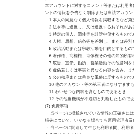
本アカウントに対するコメント等または利用者
ントの情報を予告なく削除または当該アカウン
1 本人の同意なく個人情報を掲載するなど
2 法令等に違反し、又は違反するおそれがあ
3 特定の個人、団体等を誹謗中傷するもので
4 人権、思想、信条等を差別し、または差
5 政治活動または宗教活動を目的とするもの
6 著作権、商標権、肖像権その他の知的所
7 広告、宣伝、勧誘、営業活動その他営利を
8 虚偽若しくは事実と異なる内容を含み、
9 公の秩序または善良な風俗に反するもので
10 他のアカウント等の第三者になりすます
11 わいせつな内容を含むものであるとき
12 その他当機構が不適切と判断したもので
(7) 免責事項
・ 当ページに掲載されている情報の正確さに
損失について、いかなる場合でも運用管理者及
・ 当ページに関連して生じた利用者間、利用