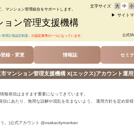
文字サイズ
大
中
小
て、マンション管理組合をサポートします。
サイトマ
ション管理支援機構
公式S
ン管理計画認定制度」
の認定基準の一つになっています。
の登録・変更
情報誌
セミ
市マンション管理支援機構 X(エックス)アカウント運
情報発信はますます重要になってきています。
報発信にあたり、無用な誤解や混乱を生まないよう、 運用方針を定め皆
式アカウント @osakacitymankan