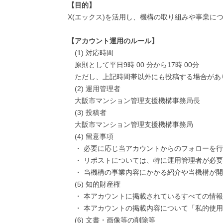
【目的】
X(エックス)を活用し、機構の取り組みや事業
【アカウント運用のルール】
(1) 対応時間
原則として平日9時 00 分から17時 00分
ただし、上記時間帯以外にも投稿する場合があ
(2) 運用管理者
大阪市マンション管理支援機構事務局長
(3) 投稿者
大阪市マンション管理支援機構事務局
(4) 留意事項
・ 必要に応じ当アカウントからのフォローを
・ リポストについては、特に運用管理者が必
・ 当機構の事業内容にかかる紹介や当機構が開催するイ
(5) 知的財産権
・ 本アカウントに掲載されているすべての情
・ 本アカウントの掲載内容について「私的使
(6) 文書・画像等の削除等