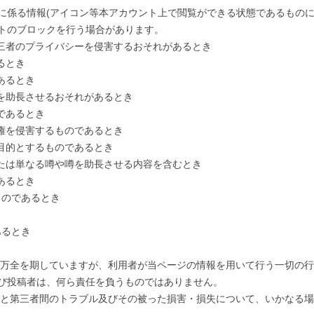
に係る情報(アイコン等本アカウント上で閲覧ができる状態であるものに
トのブロックを行う場合があります。
第三者のプライバシーを侵害するおそれがあるとき
るとき
あるとき
別を助長させるおそれがあるとき
であるとき
有権を侵害するものであるとき
目的とするものであるとき
または単なる噂や噂を助長させる内容を含むとき
あるとき
ものであるとき
あるとき
は万全を期していますが、利用者が当ページの情報を用いて行う一切の
び投稿者は、何ら責任を負うものではありません。
者と第三者間のトラブル及びその被った損害・損失について、いかなる