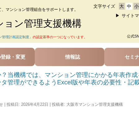
文字サイズ
大
中
小
て、マンション管理組合をサポートします。
サイトマ
ション管理支援機構
公式S
ン管理計画認定制度」
の認定基準の一つになっています。
の登録・変更
情報誌
セミ
か？当機構では、マンション管理にかかる年表作成
タ管理ができるようExcel版や年表の必要性・記
せ
| 投稿日:
2026年4月22日
|
投稿者:
大阪市マンション管理支援機構