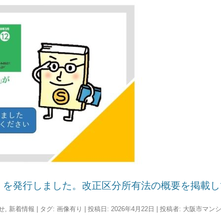
2」を発行しました。改正区分所有法の概要を掲載
せ
,
新着情報
| タグ:
画像有り
| 投稿日:
2026年4月22日
|
投稿者:
大阪市マン